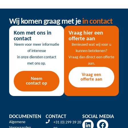
Wij komen graag met je
in contact
Kom met ons in
Vraag hier een
contact
offerte aan
Neem voor meer informatie
Benieuwd wat wij voor u
of interesse
kunnen betekenen?
in onze diensten contact
Vraag dan direct een offerte
met ons op.
aan.
Vraag een
Neem
offerte aan
contact op
DOCUMENTEN
CONTACT
SOCIAL MEDIA
Algemene
+31 (0) 299 39 20
Voorwaarden