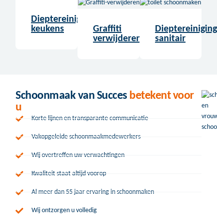
Dieptereiniging
keukens
Graffiti
Dieptereiniging
verwijderen
sanitair
Schoonmaak van Succes
betekent voor
u
Korte lijnen en transparante communicatie
Vakopgeleide schoonmaakmedewerkers
Wij overtreffen uw verwachtingen
Kwaliteit staat altijd voorop
Al meer dan 55 jaar ervaring in schoonmaken
Wij ontzorgen u volledig