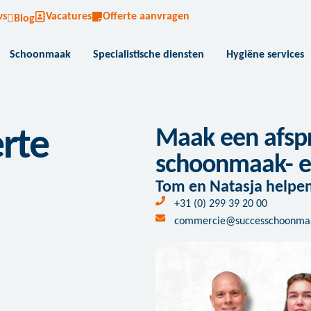
ws
Vacatures
Offerte aanvragen
Blog
Schoonmaak
Specialistische diensten
Hygiëne services
Maak een afsp
erte
schoonmaak- en
Tom en Natasja helpen 
+31 (0) 299 39 20 00
commercie@successchoonmaa