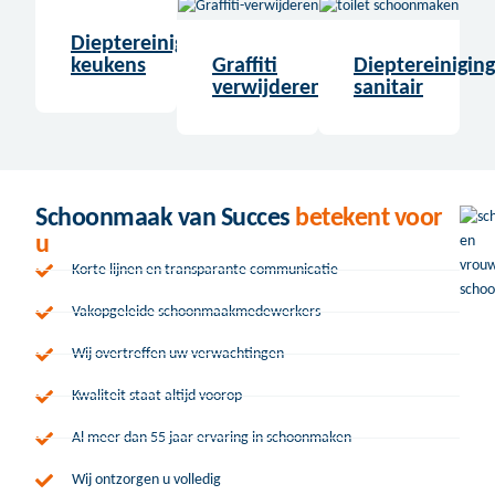
Dieptereiniging
keukens
Graffiti
Dieptereiniging
verwijderen
sanitair
Schoonmaak van Succes
betekent voor
u
Korte lijnen en transparante communicatie
Vakopgeleide schoonmaakmedewerkers
Wij overtreffen uw verwachtingen
Kwaliteit staat altijd voorop
Al meer dan 55 jaar ervaring in schoonmaken
Wij ontzorgen u volledig