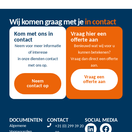
Wij komen graag met je
in contact
Kom met ons in
Vraag hier een
contact
offerte aan
Neem voor meer informatie
Benieuwd wat wij voor u
of interesse
kunnen betekenen?
in onze diensten contact
Vraag dan direct een offerte
met ons op.
aan.
Vraag een
Neem
offerte aan
contact op
DOCUMENTEN
CONTACT
SOCIAL MEDIA
Algemene
+31 (0) 299 39 20
Voorwaarden